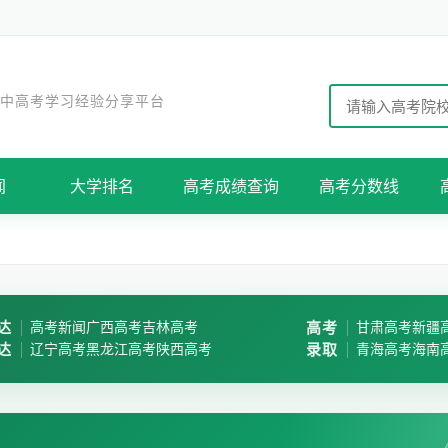
 中高考学习经验分享平台
闻
大学排名
高考成绩查询
高考分数线
达
高考新闻
广西高考
吉林高考
高考
甘肃高考
新疆
达
辽宁高考
黑龙江高考
陕西高考
录取
青海高考
海南