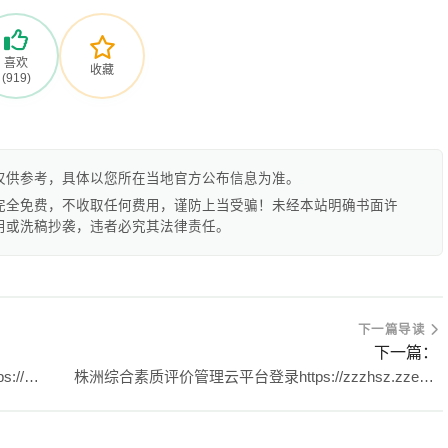
喜欢
收藏
(919)
仅供参考，具体以您所在当地官方公布信息为准。
完全免费，不收取任何费用，谨防上当受骗！未经本站明确书面许
用或洗稿抄袭，违者必究其法律责任。
下一篇导读
下一篇：
镇江市初中学生综合素质发展性评价平台登录https://edusvc.zje.net.cn:4992/
株洲综合素质评价管理云平台登录https://zzzhsz.zzeduy.com/