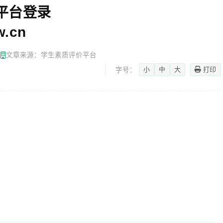
平台登录
w.cn
网
文章来源：学生素质评价平台
小
中
大
打印
字号：