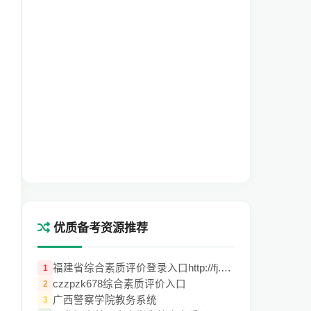
优质备考资源推荐
福建省综合素质评价登录入口http://fj.huih
1
czzpzk678综合素质评价入口
2
广西警察学院教务系统
3