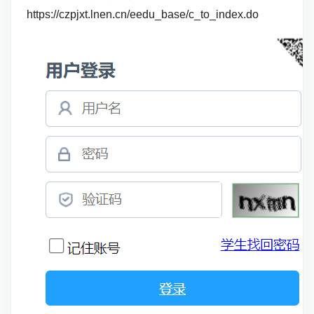
https://czpjxt.lnen.cn/eedu_base/c_to_index.do