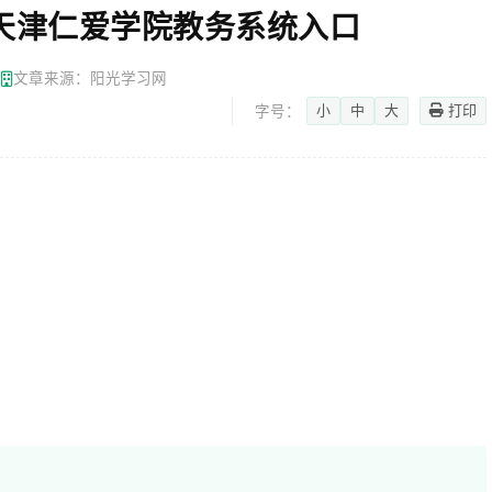
.edu.cn天津仁爱学院教务系统入口
网
文章来源：阳光学习网
小
中
大
打印
字号：