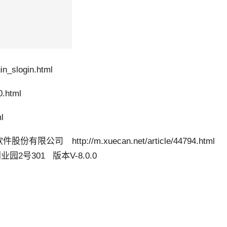
in_slogin.html
0.html
l
件股份有限公司 http://m.xuecan.net/article/44794.html
2号301 版本V-8.0.0