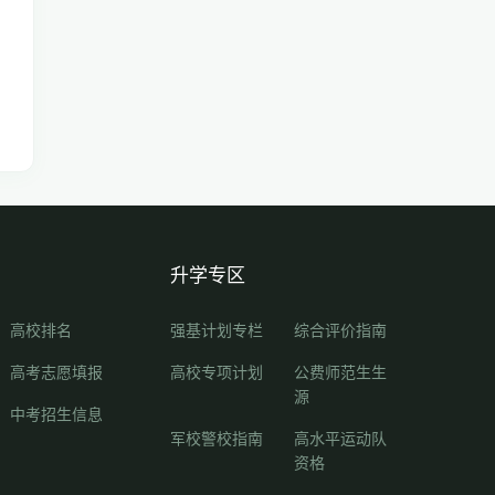
升学专区
高校排名
强基计划专栏
综合评价指南
高考志愿填报
高校专项计划
公费师范生生
源
中考招生信息
军校警校指南
高水平运动队
资格