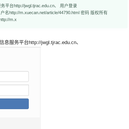
://jwgl.tjrac.edu.cn、 用户登录
.html 用户名http://m.xuecan.net/article/44790.html 密码 版权所有
p://m.x
ttp://jwgl.tjrac.edu.cn、