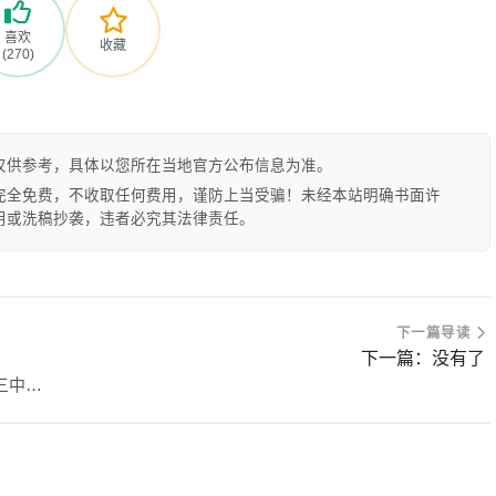
喜欢
收藏
(270)
仅供参考，具体以您所在当地官方公布信息为准。
完全免费，不收取任何费用，谨防上当受骗！未经本站明确书面许
用或洗稿抄袭，违者必究其法律责任。
下一篇导读
下一篇：没有了
http://c3.xtyun.net:8081/enroll/index.jsp眉山市初三中考网上报名与志愿填报