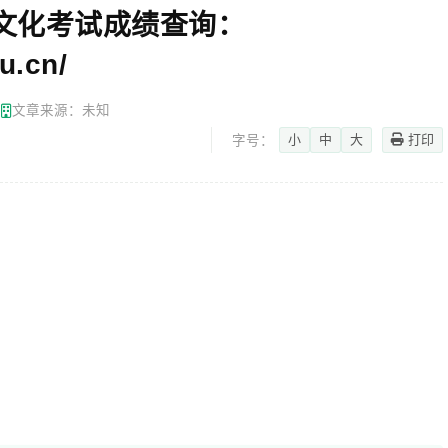
文化考试成绩查询：
u.cn/
网
文章来源：未知
小
中
大
打印
字号：