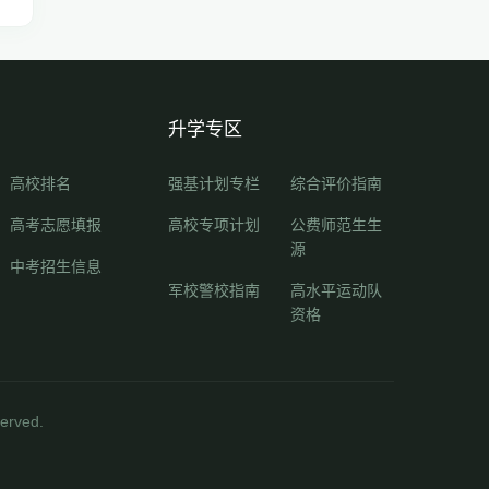
升学专区
高校排名
强基计划专栏
综合评价指南
高考志愿填报
高校专项计划
公费师范生生
源
中考招生信息
军校警校指南
高水平运动队
资格
rved.