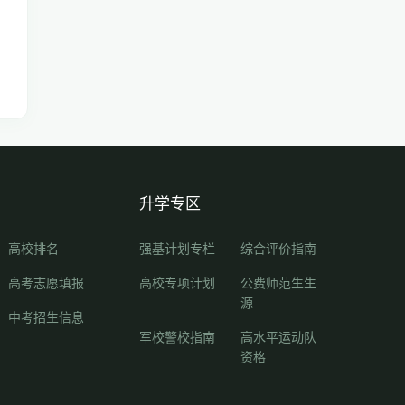
升学专区
高校排名
强基计划专栏
综合评价指南
高考志愿填报
高校专项计划
公费师范生生
源
中考招生信息
军校警校指南
高水平运动队
资格