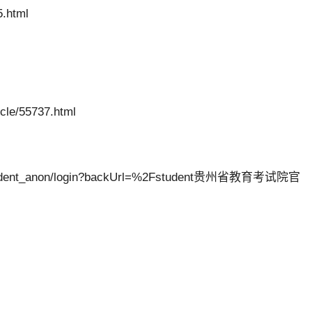
.html
e/55737.html
student_anon/login?backUrl=%2Fstudent贵州省教育考试院官