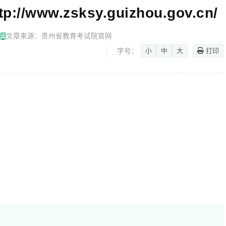
www.zsksy.guizhou.gov.cn/
网
文章来源：贵州省教育考试院官网
小
中
大
打印
字号：