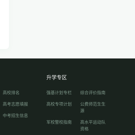
升学专区
高校排名
强基计划专栏
综合评价指南
高考志愿填报
高校专项计划
公费师范生生
源
中考招生信息
军校警校指南
高水平运动队
资格