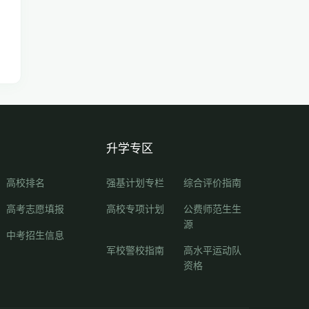
升学专区
高校排名
强基计划专栏
综合评价指南
高考志愿填报
高校专项计划
公费师范生生
源
中考招生信息
军校警校指南
高水平运动队
资格