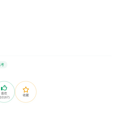
高考
喜欢
收藏
(10167)