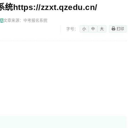
s://zzxt.qzedu.cn/
网
文章来源：中考报名系统
小
中
大
打印
字号：