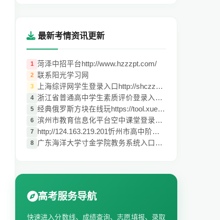
最新考情资讯更新
菏泽中招平台http://www.hzzzpt.com/
1
联系阳光学习网
2
上海综评网学生登录入口http://shczzp.edu.
3
浙江省普通高中学生素质评价登录入口pjglpt
4
经典俄罗斯方块在线玩https://tool.xuecan.
5
滨州市教育信息化平台空中课堂登录入口kk.e
6
http;//124.163.219.201忻州市高中阶段教育
7
广东海洋大学寸金学院教务系统入口http;//5
8
高考服务导航
快速进入分数线、成绩查询、志愿填报、录取