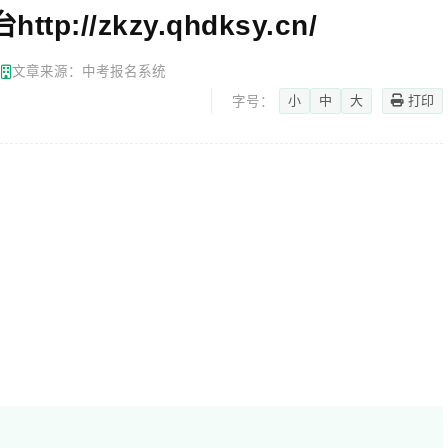
//zkzy.qhdksy.cn/
网
文章来源：中考报名系统
小
中
大
打印
字号：