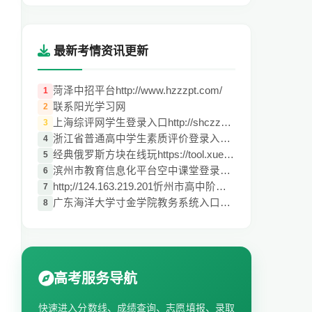
最新考情资讯更新
菏泽中招平台http://www.hzzzpt.com/
1
联系阳光学习网
2
上海综评网学生登录入口http://shczzp.edu.
3
浙江省普通高中学生素质评价登录入口pjglpt
4
经典俄罗斯方块在线玩https://tool.xuecan.
5
滨州市教育信息化平台空中课堂登录入口kk.e
6
http;//124.163.219.201忻州市高中阶段教育
7
广东海洋大学寸金学院教务系统入口http;//5
8
高考服务导航
快速进入分数线、成绩查询、志愿填报、录取