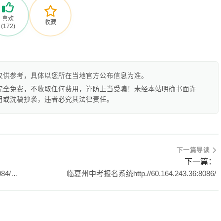
喜欢
收藏
(172)
仅供参考，具体以您所在当地官方公布信息为准。
完全免费，不收取任何费用，谨防上当受骗！未经本站明确书面许
用或洗稿抄袭，违者必究其法律责任。
下一篇导读
下一篇：
泸州市中考网络报名平台http://lz.sczkbm.com:8084/zkbm
临夏州中考报名系统http.//60.164.243.36:8086/