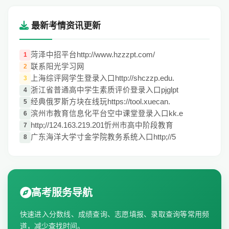
最新考情资讯更新
菏泽中招平台http://www.hzzzpt.com/
1
联系阳光学习网
2
上海综评网学生登录入口http://shczzp.edu.
3
浙江省普通高中学生素质评价登录入口pjglpt
4
经典俄罗斯方块在线玩https://tool.xuecan.
5
滨州市教育信息化平台空中课堂登录入口kk.e
6
http;//124.163.219.201忻州市高中阶段教育
7
广东海洋大学寸金学院教务系统入口http;//5
8
高考服务导航
快速进入分数线、成绩查询、志愿填报、录取查询等常用频
道，减少查找时间。