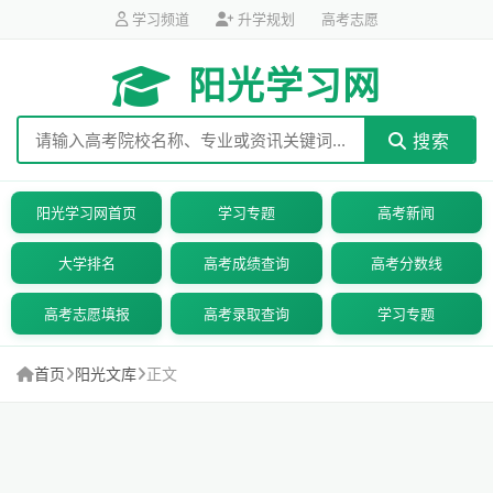
学习频道
升学规划
高考志愿
阳光学习网
搜索
阳光学习网首页
学习专题
高考新闻
大学排名
高考成绩查询
高考分数线
高考志愿填报
高考录取查询
学习专题
首页
阳光文库
正文