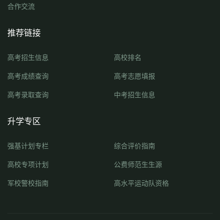
合作交流
推荐链接
高考招生信息
高校排名
高考成绩查询
高考志愿填报
高考录取查询
中考招生信息
升学专区
强基计划专栏
综合评价指南
高校专项计划
公费师范生生源
军校警校指南
高水平运动队资格