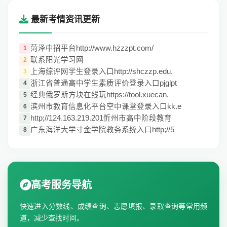
最新考情资讯更新
菏泽中招平台http://www.hzzzpt.com/
1
联系阳光学习网
2
上海综评网学生登录入口http://shczzp.edu.
3
浙江省普通高中学生素质评价登录入口pjglpt
4
经典俄罗斯方块在线玩https://tool.xuecan.
5
滨州市教育信息化平台空中课堂登录入口kk.e
6
http;//124.163.219.201忻州市高中阶段教育
7
广东海洋大学寸金学院教务系统入口http;//5
8
高考服务导航
快速进入分数线、成绩查询、志愿填报、录取查询等常用频
道，减少查找时间。