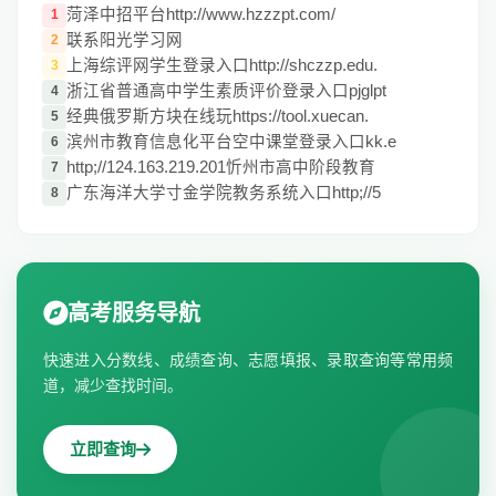
菏泽中招平台http://www.hzzzpt.com/
1
联系阳光学习网
2
上海综评网学生登录入口http://shczzp.edu.
3
浙江省普通高中学生素质评价登录入口pjglpt
4
经典俄罗斯方块在线玩https://tool.xuecan.
5
滨州市教育信息化平台空中课堂登录入口kk.e
6
http;//124.163.219.201忻州市高中阶段教育
7
广东海洋大学寸金学院教务系统入口http;//5
8
高考服务导航
快速进入分数线、成绩查询、志愿填报、录取查询等常用频
道，减少查找时间。
立即查询