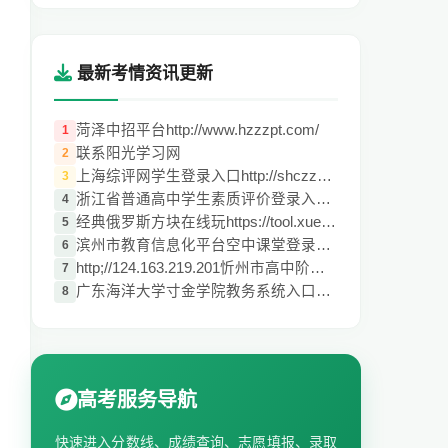
最新考情资讯更新
菏泽中招平台http://www.hzzzpt.com/
1
联系阳光学习网
2
上海综评网学生登录入口http://shczzp.edu.
3
浙江省普通高中学生素质评价登录入口pjglpt
4
经典俄罗斯方块在线玩https://tool.xuecan.
5
滨州市教育信息化平台空中课堂登录入口kk.e
6
http;//124.163.219.201忻州市高中阶段教育
7
广东海洋大学寸金学院教务系统入口http;//5
8
高考服务导航
快速进入分数线、成绩查询、志愿填报、录取