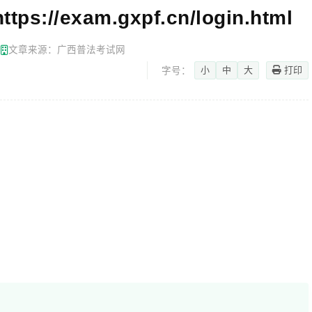
/exam.gxpf.cn/login.html
网
文章来源：广西普法考试网
小
中
大
打印
字号：