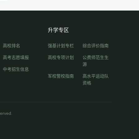
升学专区
高校排名
强基计划专栏
综合评价指南
高考志愿填报
高校专项计划
公费师范生生
源
中考招生信息
军校警校指南
高水平运动队
资格
rved.