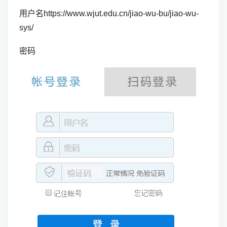
用户名https://www.wjut.edu.cn/jiao-wu-bu/jiao-wu-
sys/
密码