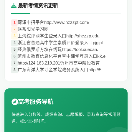
最新考情资讯更新
菏泽中招平台http://www.hzzzpt.com/
1
联系阳光学习网
2
上海综评网学生登录入口http://shczzp.edu.
3
浙江省普通高中学生素质评价登录入口pjglpt
4
经典俄罗斯方块在线玩https://tool.xuecan.
5
滨州市教育信息化平台空中课堂登录入口kk.e
6
http;//124.163.219.201忻州市高中阶段教育
7
广东海洋大学寸金学院教务系统入口http;//5
8
高考服务导航
快速进入分数线、成绩查询、志愿填报、录取查询等常用频
道，减少查找时间。