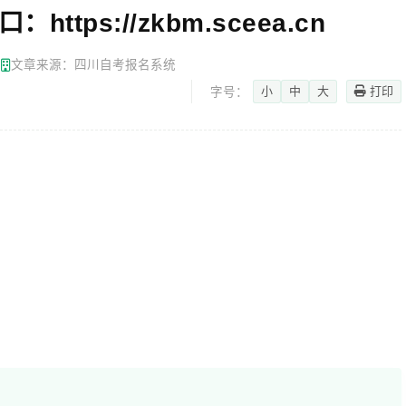
tps://zkbm.sceea.cn
网
文章来源：四川自考报名系统
小
中
大
打印
字号：