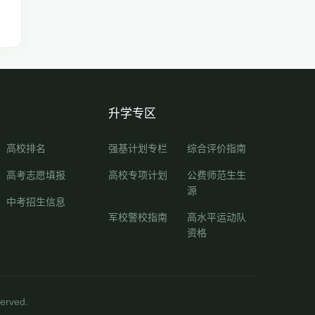
升学专区
高校排名
强基计划专栏
综合评价指南
高考志愿填报
高校专项计划
公费师范生生
源
中考招生信息
军校警校指南
高水平运动队
资格
rved.