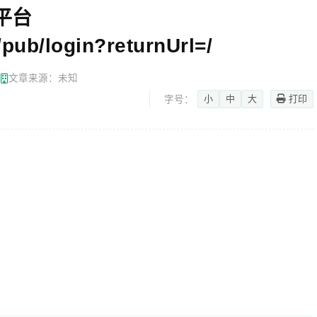
平台
/pub/login?returnUrl=/
网
文章来源：未知
小
中
大
打印
字号：