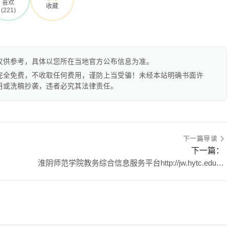
喜欢
收藏
(221)
仅供参考，具体以您所在当地官方公布信息为准。
完全免费，不收取任何费用，谨防上当受骗！未经本站明确书面许
用或洗稿抄袭，违者必究其法律责任。
下一篇导读
下一篇：
淮阴师范学院教务综合信息服务平台http://jw.hytc.edu.cn/xtgl/