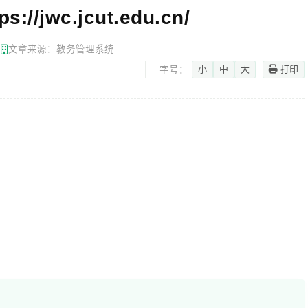
jwc.jcut.edu.cn/
网
文章来源：教务管理系统
小
中
大
打印
字号：